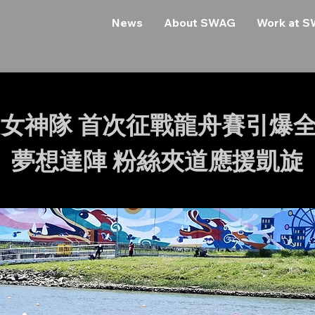
News
About SWAG
Work at 
G女神隊 首次征戰龍舟賽引爆
夢想達陣 粉絲夾道應援凱旋