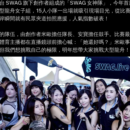
 SWAG 旗下創作者組成的「SWAG 女神隊」，今年首度
型龍舟女子組，15人小隊一出場就吸引現場目光，從比
岸瞬間就有民眾夾道拍照應援，人氣指數破表！
的隊伍，由創作者米歐擔任隊長、安寶擔任鼓手。比賽最
體育主播都在直播鏡頭前擔心喊：「她還好嗎？」米歐事
但我們想挑戰自己的極限，明年想帶大家挑戰大型龍舟！