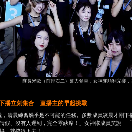
隊長米歐（前排右二）奮力領軍，女神隊順利完賽，
下播立刻集合 直播主的早起挑戰
者來說，清晨練習幾乎是不可能的任務。多數成員凌晨才剛下
請假、沒有人遲到，完全零缺席！」女神隊成員笑說：「
拚，就撐得下去！」