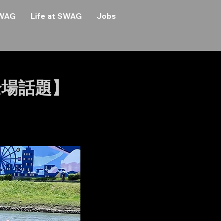
SWAG
Life at SWAG
Jobs
全場話題】