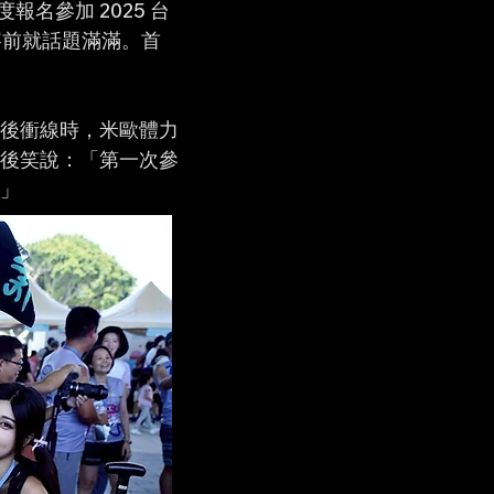
報名參加 2025 台
賽前就話題滿滿。首
後衝線時，米歐體力
後笑說：「第一次參
」