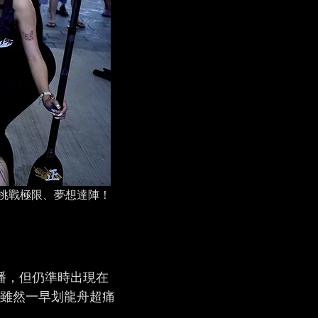
挑戰極限、夢想達陣！
播，但仍準時出現在
雖然一早划龍舟超痛