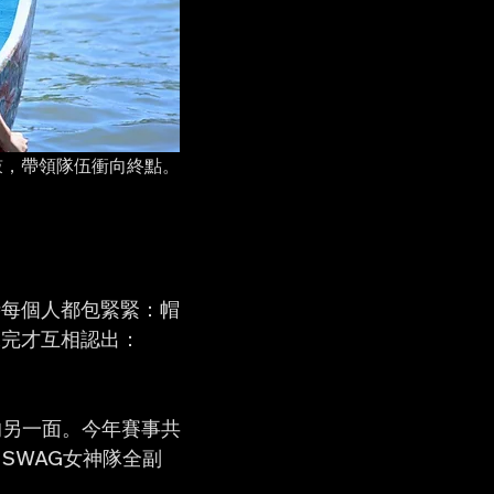
鼓，帶領隊伍衝向終點。
時每個人都包緊緊：帽
練完才互相認出：
的另一面。今年賽事共
SWAG女神隊全副