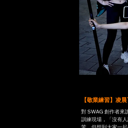
【敬業練習】凌晨
對 SWAG 創作
訓練現場，「沒有人
苦，但想到大家一起