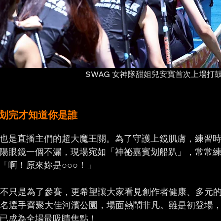
SWAG 女神隊甜姐兒安寶首次上場打
划完才知道你是誰
也是直播主們的超大魔王關。為了守護上鏡肌膚，練習
陽眼鏡一個不漏，現場宛如「神祕嘉賓划船趴」，常常
「啊！原來妳是○○○！」
隊不只是為了參賽，更希望讓大家看見創作者健康、多元
000名選手齊聚大佳河濱公園，場面熱鬧非凡。雖是初登場，
已成為全場最吸睛焦點！