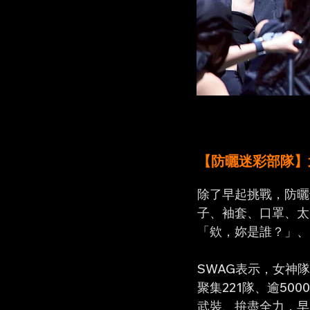
【防曬迷彩部隊】
除了早起挑戰，防曬
子、袖套、口罩、太
「欸，妳是誰？」、
SWAG表示，女神
聚集221隊、逾5
武裝、拚盡全力，早