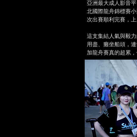
亞洲最大成人影音平台
北國際龍舟錦標賽小
次出賽順利完賽，上
這支集結人氣與毅力
用盡、癱坐船頭，連
加龍舟賽真的超累，