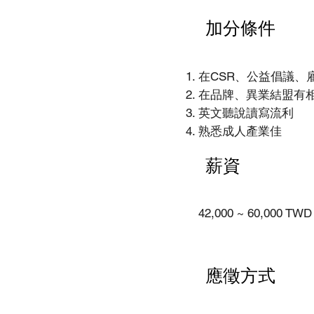
加分條件
在CSR、公益倡議、
在品牌、異業結盟有
英文聽說讀寫流利
熟悉成人產業佳
薪資
42,000 ~ 60,000 TWD
應徵方式