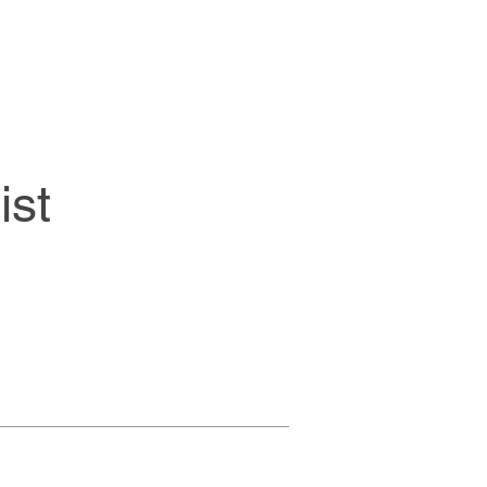
SWAG
Life at SWAG
Jobs
ist