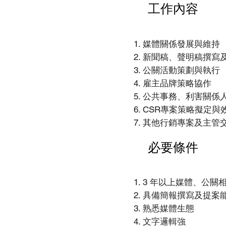
工作內容
媒體關係發展與維持
新聞稿、聲明稿撰寫
公關活動策劃與執行
雇主品牌策略協作
公共事務、利害關係
CSR專案策略擬定與
其他行銷專案及主管
必要條件
3 年以上媒體、公關
具備簡報撰寫及提案
熟悉媒體生態
文字邏輯強