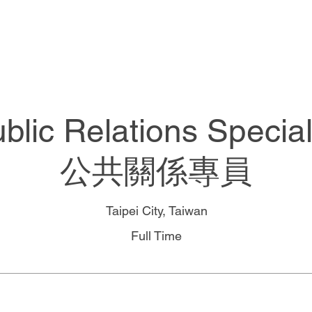
News
About SWAG
Work at 
blic Relations Special
公共關係專員
Taipei City, Taiwan
Full Time