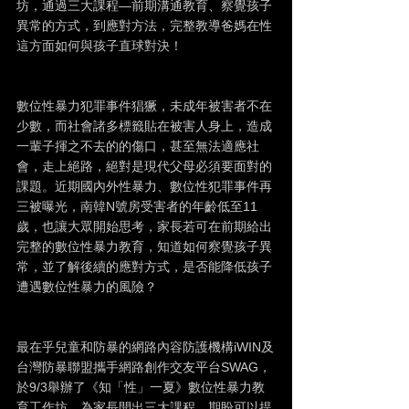
坊，通過三大課程—前期溝通教育、察覺孩子
異常的方式，到應對方法，完整教導爸媽在性
這方面如何與孩子直球對決！
數位性暴力犯罪事件猖獗，未成年被害者不在
少數，而社會諸多標籤貼在被害人身上，造成
一輩子揮之不去的的傷口，甚至無法適應社
會，走上絕路，絕對是現代父母必須要面對的
課題。近期國內外性暴力、數位性犯罪事件再
三被曝光，南韓N號房受害者的年齡低至11
歲，也讓大眾開始思考，家長若可在前期給出
完整的數位性暴力教育，知道如何察覺孩子異
常，並了解後續的應對方式，是否能降低孩子
遭遇數位性暴力的風險？
最在乎兒童和防暴的網路內容防護機構iWIN及
台灣防暴聯盟攜手網路創作交友平台SWAG，
於9/3舉辦了《知「性」一夏》數位性暴力教
育工作坊，為家長開出三大課程，期盼可以提