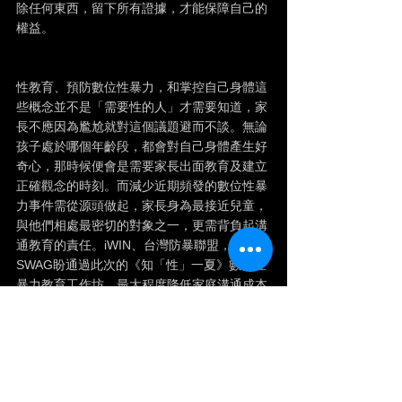
除任何東西，留下所有證據，才能保障自己的
權益。
性教育、預防數位性暴力，和掌控自己身體這
些概念並不是「需要性的人」才需要知道，家
長不應因為尷尬就對這個議題避而不談。無論
孩子處於哪個年齡段，都會對自己身體產生好
奇心，那時候便會是需要家長出面教育及建立
正確觀念的時刻。而減少近期頻發的數位性暴
力事件需從源頭做起，家長身為最接近兒童，
與他們相處最密切的對象之一，更需背負起溝
通教育的責任。iWIN、台灣防暴聯盟，及
SWAG盼通過此次的《知「性」一夏》數位性
暴力教育工作坊，最大程度降低家庭溝通成本
及孩子遭遇性暴力風險，也帶來口訣及處理方
式，讓家長在孩子遇到此類型事件時知道如何
正面應對。