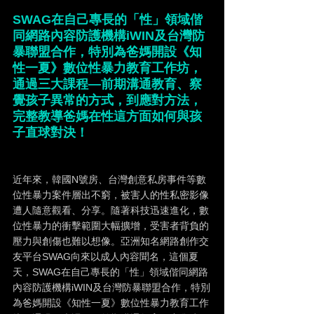
SWAG在自己專長的「性」領域偕
同網路內容防護機構iWIN及台灣防
暴聯盟合作，特別為爸媽開設《知
性一夏》數位性暴力教育工作坊，
通過三大課程—前期溝通教育、察
覺孩子異常的方式，到應對方法，
完整教導爸媽在性這方面如何與孩
子直球對決！
近年來，韓國N號房、台灣創意私房事件等數
位性暴力案件層出不窮，被害人的性私密影像
遭人隨意觀看、分享。隨著科技迅速進化，數
位性暴力的衝擊範圍大幅擴增，受害者背負的
壓力與創傷也難以想像。亞洲知名網路創作交
友平台SWAG向來以成人內容聞名，這個夏
天，SWAG在自己專長的「性」領域偕同網路
內容防護機構iWIN及台灣防暴聯盟合作，特別
為爸媽開設《知性一夏》數位性暴力教育工作