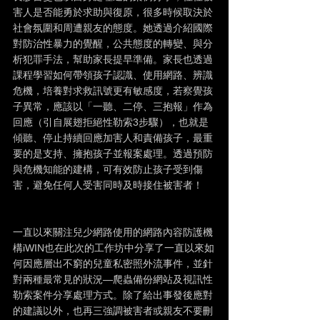
害人是否能勇於求助與復原，很多時候取決於
社會氛圍和周遭親友的態度。她透過介紹國際
對防治性暴力的覺醒，公共態度的轉變、與分
析犯罪手法，幫助家長提早準備。家長也透過
課程學習如何帶領孩子認識、使用網路、辨識
危機，培養對求救訊號更有敏感度，若察覺孩
子異常，應該以「一聽、二停、三抱報」作為
回應（引自展翅拒絕性勒索3步驟），也就是
傾聽、停止持續回應加害人和責備孩子，最重
要的是支持、擁抱孩子並報案處理。透過預防
與危機知能的建構，可有效防止孩子受到傷
害，避免任何人受害同時及時接住被害者！
一直以來關注兒少網路使用的網路內容防護機
構iWIN也在此次的工作坊中分享了一直以來如
何因應層出不窮的兒童私密照外流事件，並針
對兩種最常見的狀況—爬蟲備份網站及視訊性
勒索案件分享處理方式。除了給出事發後應對
的建議以外，也再三強調被害者或親友不要刪