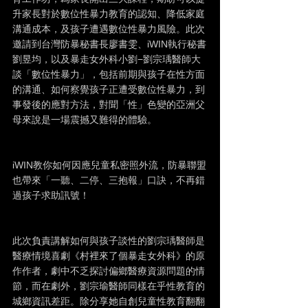
升家長對於數位性暴力教育的認知、降低家庭
溝通成本，及孩子遭遇數位性暴力風險。此次
邀請到台灣防暴秘書長廖書雯、iWIN執行秘書
劉昱均，以及暴走女外科小劉−劉宗瑀醫師大
談「數位性暴力」，包括前期與孩子在性方面
的溝通、如何察覺孩子正遭受數位性暴力，到
事發後的應對方法，對聞「性」色變的亞洲父
母來說是一場震撼又難得的體驗。
iWIN教你如何因應兒童私密照外流，防暴聯盟
也帶來「一聽、二停、三抱報」口訣，不再錯
過孩子求助訊號！
此次負責講解如何與孩子談性的劉宗瑀醫師是
醫療情境喜劇《村裡來了個暴走女外科》的原
作作者，劇中不乏探討偏鄉醫療資源問題的情
節，而在劇外，劉宗瑜醫師同樣在乎性教育的
城鄉資訊差距。除分享她自創兒童性教育翻翻