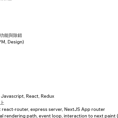
功能與除錯
 Design)
avascript, React, Redux
上
: react-router, express server, NextJS App router
al rendering path, event loop, interaction to next paint 