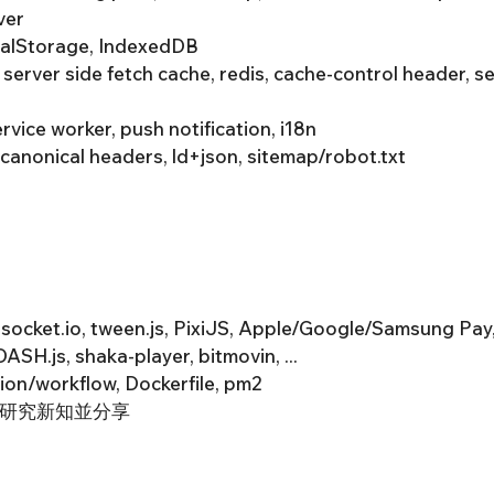
ver
ocalStorage, IndexedDB
server side fetch cache, redis, cache-control header, s
ce worker, push notification, i18n
nonical headers, ld+json, sitemap/robot.txt​
ocket.io, tween.js, PixiJS, Apple/Google/Samsung Pa
ASH.js, shaka-player, bitmovin, ...
on/workflow, Dockerfile, pm2
研究新知並分享