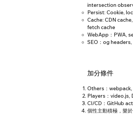
intersection obser
Persist: Cookie, l
Cache: CDN cache, 
fetch cache
WebApp：PWA, servi
SEO：og headers, ca
加分條件
Others：webpack, s
Players：video.js, D
CI/CD：GitHub acti
個性主動積極，樂於