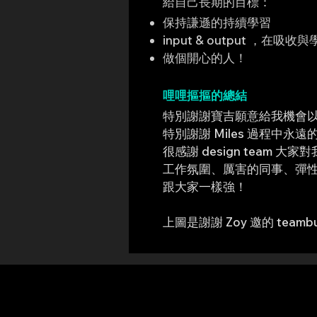
​給自己長期的目標：
保持謙遜的持續學習
input & output ，
做個開心的人！
哩哩摳摳的總結
特別謝謝寶吉願意給我機會
特別謝謝 Miles 過程中
很感謝 design team 大
工作氛圍、厲害的同事、彈性
跟大家一樣強！
​上圖是謝謝 Zoy 邀的 teamb