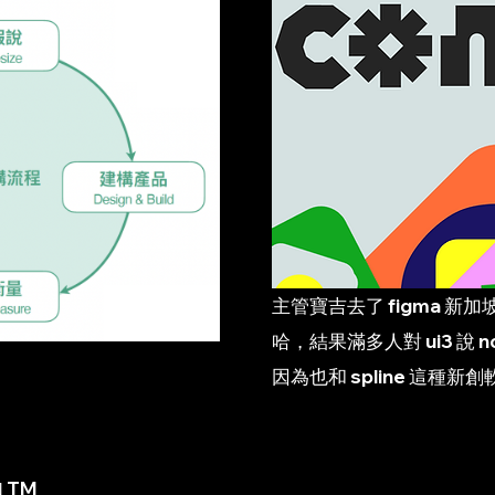
主管寶吉去了 figma 新加坡
哈，結果滿多人對 ui3 說
因為也和 spline 這種新
 TM