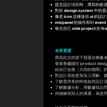
提交設計項目時，撰寫的敘
對於 design system 
像是 icon 這種迷你 ui
mixpanel 的操作和叫 even
每次自己 side project 的
未來展望
撰寫此文的當下我還在猶豫
發展會繼續往 product des
給自己短期（大四的期間）
對設計系統更加深入理解、擴展
了解需求來的時候如何設計
了解數據分析，用數據找出問
持續練習與人的溝通、為使