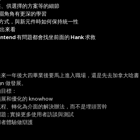
述、供選擇的方案等的細節
中的眉眉角角有更深的學習
 的設計方式，與新元件時如何保持統一性
t 出來看
 frontend 有問題都會找坐前面的 Hank 求救
未來一年後大四畢業後要馬上進入職場，還是先去加拿大唸書
ign 做發展。
的目標：
和優化的 knowhow
流程、轉化為介面的解決辦法，而不是埋頭苦幹
題 ; 實操更多使用者訪談與測試
用者體驗做辯護