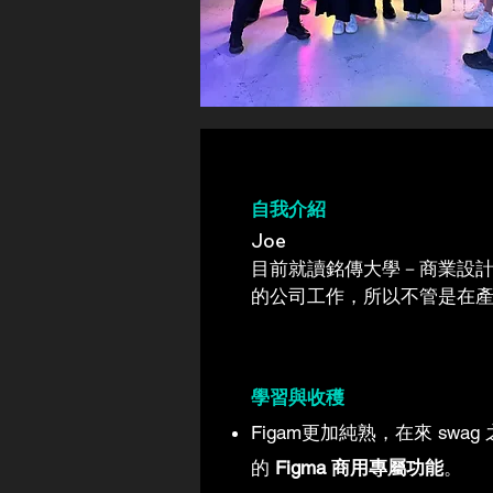
自我介紹
Joe
目前就讀銘傳大學－商業設計系大三
的公司工作，所以不管是在
學習與收穫
Figam更加純熟，在來 sw
的
Figma 商用專屬功能
。