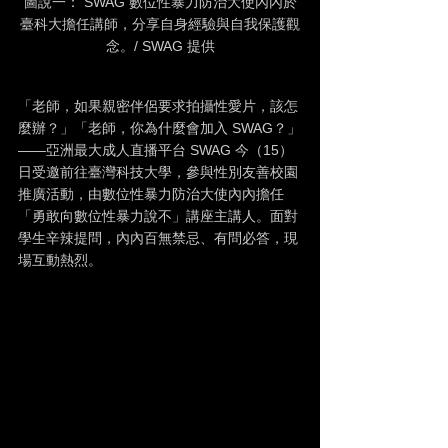
圖說一： SWAG 數位性暴力防治大使內內於
臺科大擔任講師，分享自身經驗與自我保護觀
念。/ SWAG 提供
「老師，如果親密伴侶要求拍攝性愛片，該怎
麼辦？」「老師，你為什麼會加入 SWAG？」
——亞洲最大成人直播平台 SWAG 今（15）
日受邀前往臺灣科技大學，參與性別友善校園
推廣活動，由數位性暴力防治大使內內擔任
「勇敢向數位性暴力說不」講座主講人。面對
學生辛辣提問，內內百無禁忌、有問必答，現
場互動熱烈。