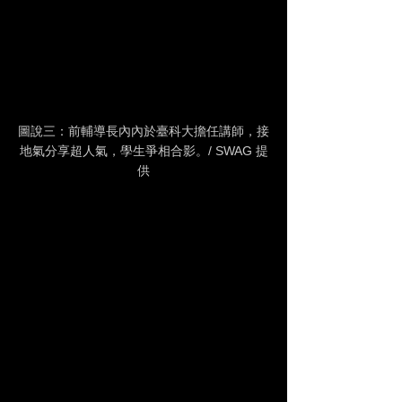
圖說三：前輔導長內內於臺科大擔任講師，接
地氣分享超人氣，學生爭相合影。/ SWAG 提
供