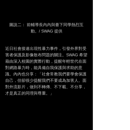
圖說二： 前輔導長內內與臺下同學熱烈互
動。/ SWAG 提供
近日社會接連出現性暴力事件，引發外界對受
害者保護及影像散布問題的關注。SWAG 希望
藉由深入校園的實際行動，提醒年輕世代在面
對網路暴力時，能具備自我保護與求助的意
識。內內也分享：「社會常教我們要學會保護
自己，但卻很少提醒我們不要成為加害人。面
對外流影片，做到不轉傳、不下載、不分享，
才是真正的同理與尊重。」