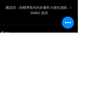
圖說四：前輔導長內內於臺科大擔任講師。/ 
SWAG 提供
查看全部
最新文章