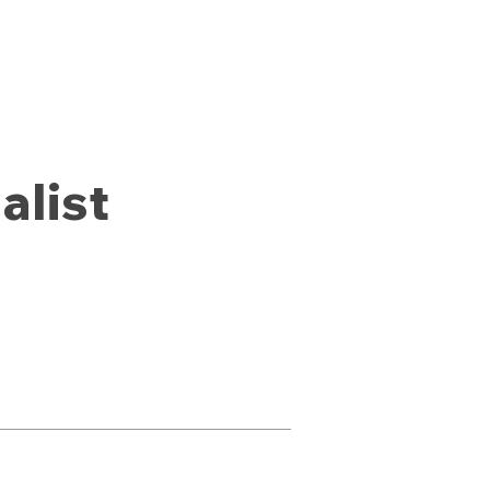
SWAG
Life at SWAG
Jobs
alist