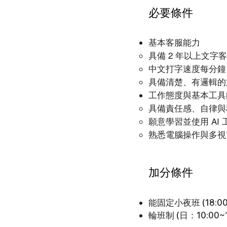
必要條件
基本客服能力
具備 2 年以上文字
中文打字速度每分鐘
具備清楚、有邏輯的
工作態度與基本工具
具備責任感、自律與
願意學習並使用 AI 
熟悉電腦操作與多視
​加分條件
能固定小夜班 (18:
輪班制 (日：10:00~1