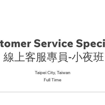
News
About SWAG
Work at 
tomer Service Speci
線上客服專員-小夜班
Taipei City, Taiwan
Full Time